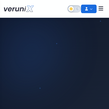
Şifremi Unuttum
Hesabınızı kurtarın
Destek Talebi Aç
Bize ulaşın