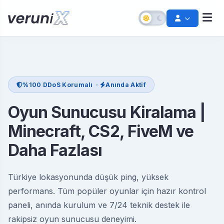
%100 DDoS Korumalı ·
Anında Aktif
Oyun Sunucusu Kiralama |
Minecraft, CS2, FiveM ve
Daha Fazlası
Şifremi Unuttum
Hesabınızı kurtarın
Türkiye lokasyonunda düşük ping, yüksek
performans. Tüm popüler oyunlar için hazır kontrol
Destek Talebi Aç
Bize ulaşın
paneli, anında kurulum ve 7/24 teknik destek ile
rakipsiz oyun sunucusu deneyimi.