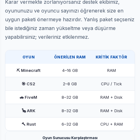
Karar vermekte zorlanıyorsanız destek ekibimiz,
oyununuzu ve oyuncu sayınızı öğrenerek size en
uygun paketi önermeye hazırdır. Yanlış paket seçseniz
bile istediğiniz zaman yükseltme veya düşürme
yapabilirsiniz; verileriniz etkilenmez.
OYUN
ÖNERİLEN RAM
KRİTİK FAKTÖR
⛏️ Minecraft
4–16 GB
RAM
🎯 CS2
2–8 GB
CPU / Tick
🚗 FiveM
8–32 GB
RAM + Disk
🦕 ARK
8–32 GB
RAM + Disk
🔨 Rust
6–32 GB
CPU + RAM