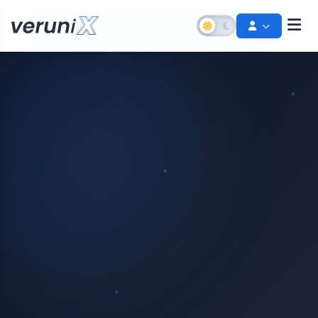
Şifremi Unuttum
Hesabınızı kurtarın
Destek Talebi Aç
Bize ulaşın