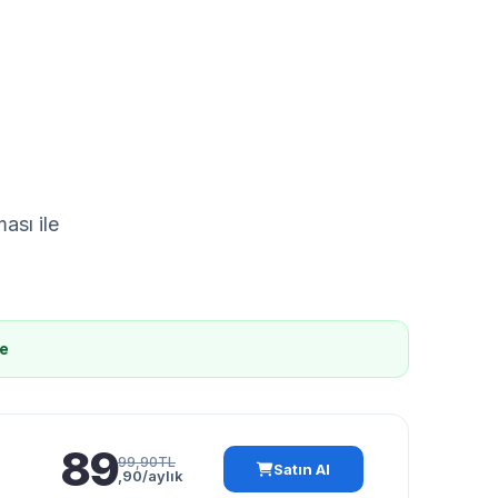
sı ile
e
89
99,90TL
Satın Al
,90/aylık