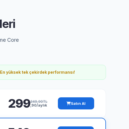
eri
ame Core
En yüksek tek çekirdek performansı!
299
349,90TL
Satın Al
,90/aylık