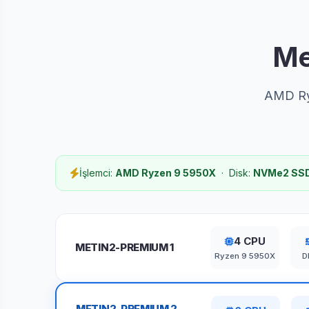
Me
AMD Ryz
İşlemci:
AMD Ryzen 9 5950X
· Disk:
NVMe2 SS
4 CPU
METIN2-PREMIUM 1
Ryzen 9 5950X
D
METIN2-PREMIUM 2