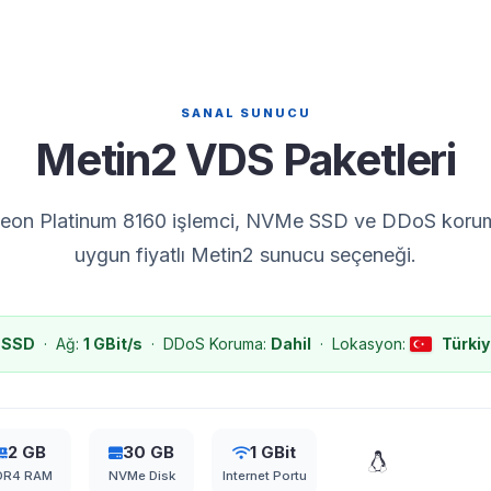
SANAL SUNUCU
Metin2 VDS Paketleri
 Xeon Platinum 8160 işlemci, NVMe SSD ve DDoS koruma
uygun fiyatlı Metin2 sunucu seçeneği.
 SSD
· Ağ:
1 GBit/s
· DDoS Koruma:
Dahil
· Lokasyon:
Türkiy
2 GB
30 GB
1 GBit
DR4 RAM
NVMe Disk
Internet Portu