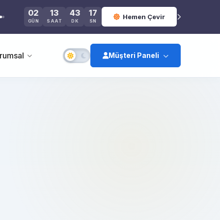
02
13
43
17
Hemen Çevir
GÜN
SAAT
DK
SN
rumsal
Müşteri Paneli
Giriş Yap
Kayıt Ol
Şifremi Unuttum