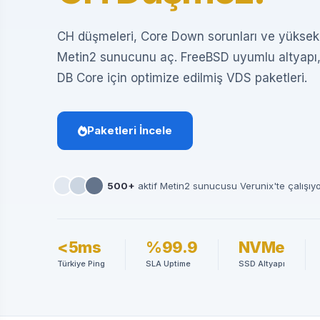
CH düşmeleri, Core Down sorunları ve yükse
Metin2 sunucunu aç. FreeBSD uyumlu altyapı
DB Core için optimize edilmiş VDS paketleri.
Paketleri İncele
500+
aktif Metin2 sunucusu Verunix'te çalışıy
<5ms
%99.9
NVMe
Türkiye Ping
SLA Uptime
SSD Altyapı