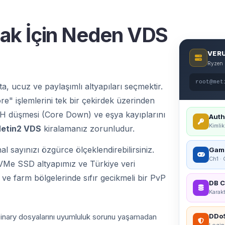
ak İçin Neden VDS
VERU
Ryzen 
root@met
 ucuz ve paylaşımlı altyapıları seçmektir.
e" işlemlerini tek bir çekirdek üzerinden
 CH düşmesi (Core Down) ve eşya kayıplarını
Auth
Kimli
etin2 VDS
kiralamanız zorunludur.
 sayınızı özgürce ölçeklendirebilirsiniz.
Game
Ch1 ·
NVMe SSD altyapımız ve Türkiye veri
 ve farm bölgelerinde sıfır gecikmeli bir PvP
DB C
Karak
inary dosyalarını uyumluluk sorunu yaşamadan
DDoS