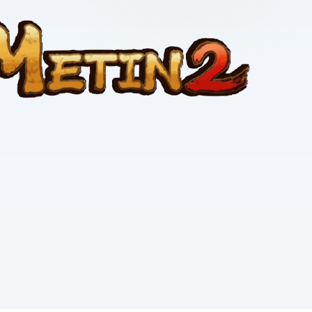
Hesabınızı kurtarın
Destek Talebi Aç
Bize ulaşın