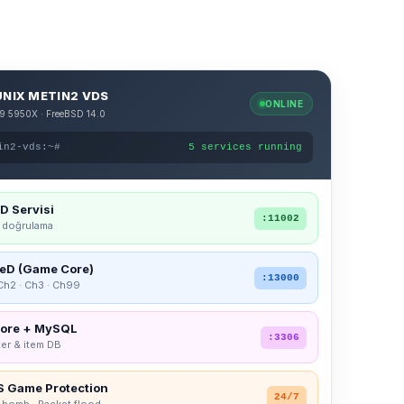
NIX METIN2 VDS
ONLINE
9 5950X · FreeBSD 14.0
in2-vds:~#
5 services running
D Servisi
:11002
k doğrulama
D (Game Core)
:13000
 Ch2 · Ch3 · Ch99
ore + MySQL
:3306
ter & item DB
 Game Protection
24/7