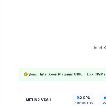
Intel
İşlemci:
Intel Xeon Platinum 8160
· Disk:
NVMe
2 CPU
METIN2-VDS 1
Platinum 8160
D