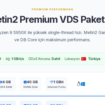
PREMİUM PERFORMANS
tin2 Premium VDS Paketl
en 9 5950X ile yüksek single-thread hızı. Metin2 G
ve DB Core için maksimum performans.
D
· Ağ:
1 GBit/s
· DDoS Koruma:
Dahil
· Lokasyon:
Türkiye
·
4 GB
40 GB
1 GBit
DR4 RAM
NVMe Disk
Internet Portu