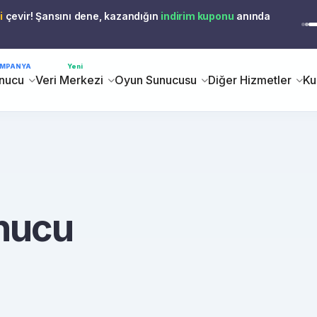
i
çevir! Şansını dene, kazandığın
indirim kuponu
anında
MPANYA
Yeni
nucu
Veri Merkezi
Oyun Sunucusu
Diğer Hizmetler
Ku
nucu