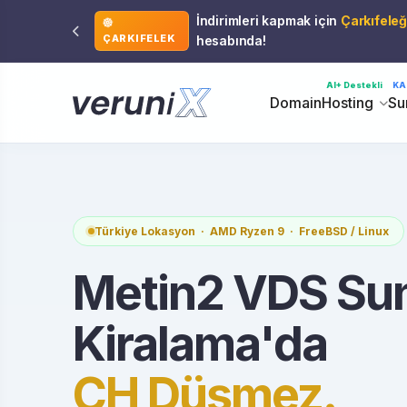
İndirimleri kapmak için
Çarkıfeleğ
ÇARKIFELEK
hesabında!
AI+ Destekli
KA
Domain
Hosting
Su
Türkiye Lokasyon · AMD Ryzen 9 · FreeBSD / Linux
Metin2 VDS Su
Kiralama'da
CH Düşmez.