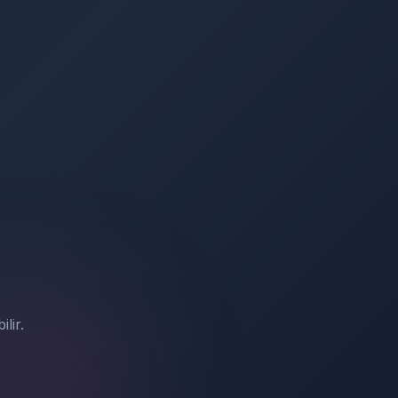
Hesabınızı kurtarın
Destek Talebi Aç
Bize ulaşın
lir.