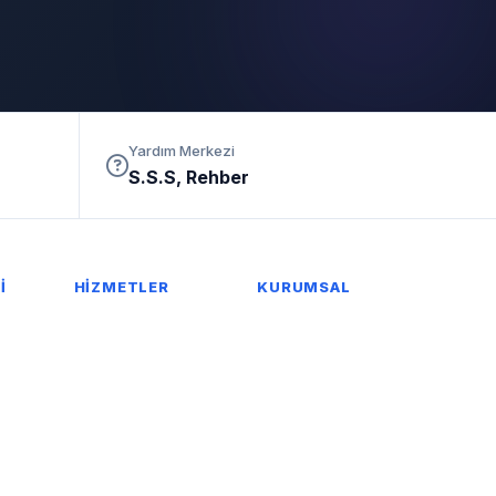
Yardım Merkezi
S.S.S, Rehber
İ
HİZMETLER
KURUMSAL
ırma
SSL Sertifikası
Kurumsal Bilgiler
a
DDoS Koruma
Blog
leri
Lisanslar
İstatistikler
Web Tasarım
Satış Ortaklığı