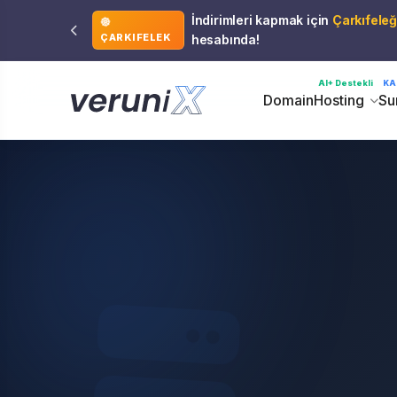
İndirimleri kapmak için
Çarkıfeleğ
ÇARKIFELEK
hesabında!
AI+ Destekli
KA
Domain
Hosting
Su