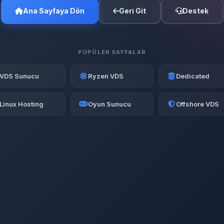
Ana Sayfaya Dön
Geri Git
Destek
POPÜLER SAYFALAR
VDS Sunucu
Ryzen VDS
Dedicated
Linux Hosting
Oyun Sunucu
Offshore VDS