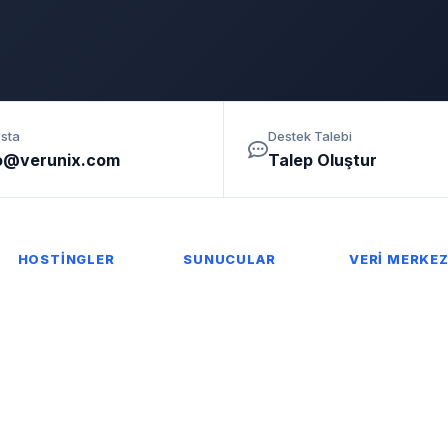
sta
Destek Talebi
o@verunix.com
Talep Oluştur
HOSTİNGLER
SUNUCULAR
VERİ MERKEZ
Domain Sorgulama
VDS Sunucu
Sunucu Barınd
Web Hosting
Ryzen VDS
Kabin Kiralam
Linux Hosting
Dedicated Sunucu
IP Adres Paket
WordPress Hosting
Offshore VDS
Reseller Hosting
Nested Sunucu
Offshore Hosting