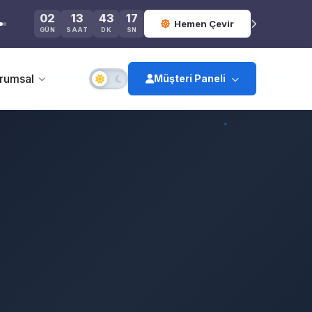
02
13
43
17
Hemen Çevir
GÜN
SAAT
DK
SN
rumsal
Müşteri Paneli
Giriş Yap
Kayıt Ol
Şifremi Unuttum