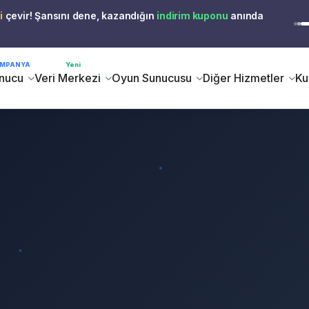
i
çevir! Şansını dene, kazandığın
indirim kuponu
anında
MPANYA
Yeni
nucu
Veri Merkezi
Oyun Sunucusu
Diğer Hizmetler
Ku