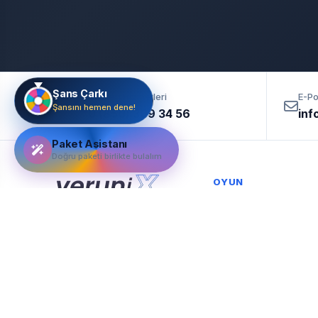
Şans Çarkı
Müşteri Hizmetleri
E-Po
Şansını hemen dene!
0 (850) 309 34 56
inf
Paket Asistanı
Doğru paketi birlikte bulalım
OYUN
SUNUCULARI
Verunix, BTK tarafından
Tüm Oyun
yetkilendirilmiş ticari amaçla
faaliyet gösteren yasal yer
Sunucuları
sağlayıcı ve hosting
Minecraft Sunucu
firmasıdır.
FiveM Sunucu
Metin2 Sunucu