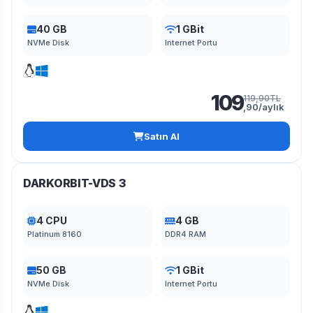
40 GB
1 GBit
NVMe Disk
Internet Portu
109
119,90TL
,90/aylık
Satın Al
DARKORBIT-VDS 3
4 CPU
4 GB
Platinum 8160
DDR4 RAM
50 GB
1 GBit
NVMe Disk
Internet Portu