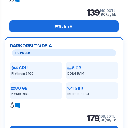
139
149,90TL
,90/aylık
Satın Al
DARKORBIT-VDS 4
POPÜLER
4 CPU
8 GB
Platinum 8160
DDR4 RAM
80 GB
1 GBit
NVMe Disk
Internet Portu
179
199,90TL
,90/aylık