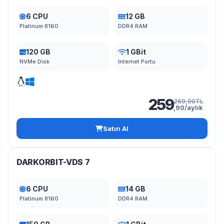
6 CPU
12 GB
Platinum 8160
DDR4 RAM
120 GB
1 GBit
NVMe Disk
Internet Portu
259
269,90TL
,90/aylık
Satın Al
DARKORBIT-VDS 7
6 CPU
14 GB
Platinum 8160
DDR4 RAM