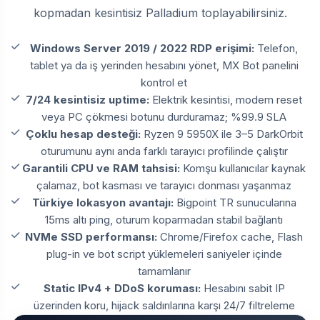
kopmadan kesintisiz Palladium toplayabilirsiniz.
Windows Server 2019 / 2022 RDP erişimi:
Telefon,
tablet ya da iş yerinden hesabını yönet, MX Bot panelini
kontrol et
7/24 kesintisiz uptime:
Elektrik kesintisi, modem reset
veya PC çökmesi botunu durduramaz; %99.9 SLA
Çoklu hesap desteği:
Ryzen 9 5950X ile 3–5 DarkOrbit
oturumunu aynı anda farklı tarayıcı profilinde çalıştır
Garantili CPU ve RAM tahsisi:
Komşu kullanıcılar kaynak
çalamaz, bot kasması ve tarayıcı donması yaşanmaz
Türkiye lokasyon avantajı:
Bigpoint TR sunucularına
15ms altı ping, oturum koparmadan stabil bağlantı
NVMe SSD performansı:
Chrome/Firefox cache, Flash
plug-in ve bot script yüklemeleri saniyeler içinde
tamamlanır
Static IPv4 + DDoS koruması:
Hesabını sabit IP
üzerinden koru, hijack saldırılarına karşı 24/7 filtreleme