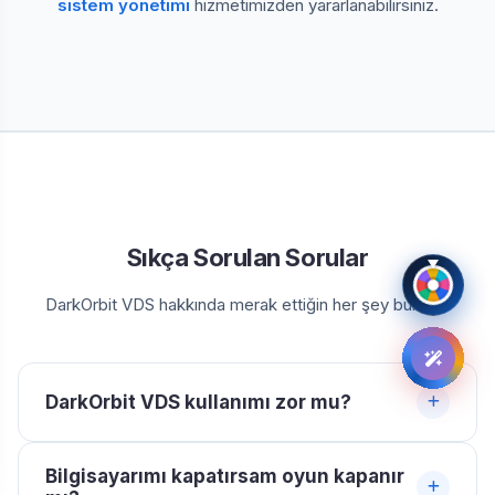
sistem yönetimi
hizmetimizden yararlanabilirsiniz.
Sıkça Sorulan Sorular
DarkOrbit VDS hakkında merak ettiğin her şey burada.
DarkOrbit VDS kullanımı zor mu?
Hayır, oldukça basittir. Satın aldığınız VDS, Windows
Bilgisayarımı kapatırsam oyun kapanır
işletim sistemi kurulu bir bilgisayar gibidir. "Uzak