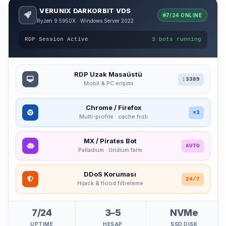
VERUNIX DARKORBIT VDS
7/24 ONLINE
Ryzen 9 5950X · Windows Server 2022
RDP Session Active
3 bots running
RDP Uzak Masaüstü
:3389
Mobil & PC erişimi
Chrome / Firefox
×3
Multi-profile · cache hızlı
MX / Pirates Bot
AUTO
Palladium · Uridium farm
DDoS Koruması
24/7
Hijack & flood filtreleme
7/24
3–5
NVMe
UPTIME
HESAP
SSD DISK