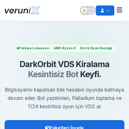
Türkiye Lokasyon · AMD Ryzen 9 · Bot & Oyun Desteği
DarkOrbit VDS Kiralama
Kesintisiz Bot
Keyfi.
Bilgisayarını kapatsan bile hesabın oyunda kalmaya
Şifremi Unuttum
devam eder. Bot yazılımları, Palladium toplama ve
Hesabınızı kurtarın
7/24 kesintisiz oyun için VDS al.
Destek Talebi Aç
Bize ulaşın
Paketleri İncele