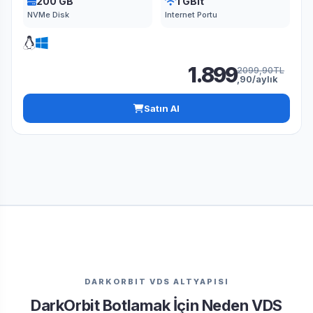
200 GB
1 GBit
NVMe Disk
Internet Portu
1.899
2099,90TL
,90/aylık
Satın Al
DARKORBIT VDS ALTYAPISI
DarkOrbit Botlamak İçin Neden VDS