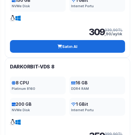
150 GB
1 GBit
NVMe Disk
Internet Portu
309
339,90TL
,90/aylık
Satın Al
DARKORBIT-VDS 8
8 CPU
16 GB
Platinum 8160
DDR4 RAM
200 GB
1 GBit
NVMe Disk
Internet Portu
399,90TL