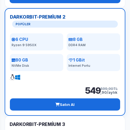
DARKORBIT-PREMİUM 2
POPÜLER
6 CPU
8 GB
Ryzen 9 5950X
DDR4 RAM
80 GB
1 GBit
NVMe Disk
Internet Portu
549
599,90TL
,90/aylık
Satın Al
DARKORBIT-PREMİUM 3