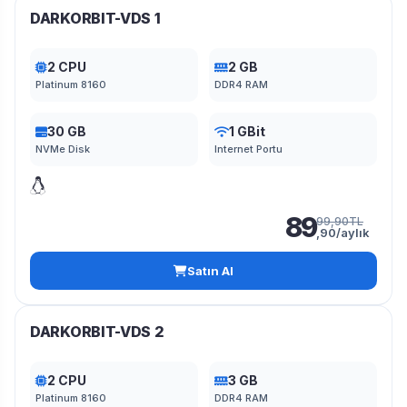
DARKORBIT-VDS 1
2 CPU
2 GB
Platinum 8160
DDR4 RAM
30 GB
1 GBit
NVMe Disk
Internet Portu
89
99,90TL
,90/aylık
Satın Al
DARKORBIT-VDS 2
2 CPU
3 GB
Platinum 8160
DDR4 RAM