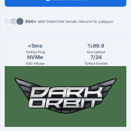
500+
aktif DarkOrbit hesabı Verunix'te çalışıyor
<5ms
%99.9
Türkiye Ping
SLA Uptime
NVMe
7/24
SSD Altyapı
Türkçe Destek