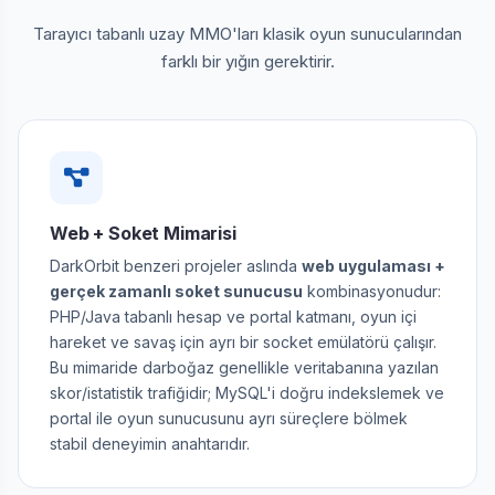
Tarayıcı tabanlı uzay MMO'ları klasik oyun sunucularından
farklı bir yığın gerektirir.
Web + Soket Mimarisi
DarkOrbit benzeri projeler aslında
web uygulaması +
gerçek zamanlı soket sunucusu
kombinasyonudur:
PHP/Java tabanlı hesap ve portal katmanı, oyun içi
hareket ve savaş için ayrı bir socket emülatörü çalışır.
Bu mimaride darboğaz genellikle veritabanına yazılan
skor/istatistik trafiğidir; MySQL'i doğru indekslemek ve
portal ile oyun sunucusunu ayrı süreçlere bölmek
stabil deneyimin anahtarıdır.