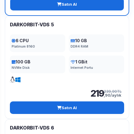
Satın Al
DARKORBIT-VDS 5
6 CPU
10 GB
Platinum 8160
DDR4 RAM
100 GB
1 GBit
NVMe Disk
Internet Portu
219
239,90TL
,90/aylık
Satın Al
DARKORBIT-VDS 6