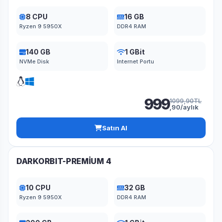
8 CPU
16 GB
Ryzen 9 5950X
DDR4 RAM
140 GB
1 GBit
NVMe Disk
Internet Portu
999
1099,90TL
,90/aylık
Satın Al
DARKORBIT-PREMİUM 4
10 CPU
32 GB
Ryzen 9 5950X
DDR4 RAM