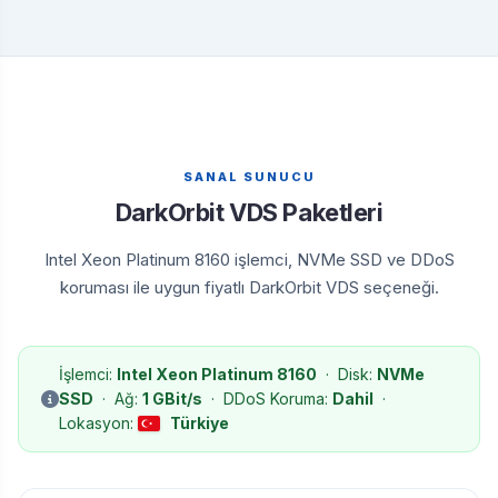
SANAL SUNUCU
DarkOrbit VDS Paketleri
Intel Xeon Platinum 8160 işlemci, NVMe SSD ve DDoS
koruması ile uygun fiyatlı DarkOrbit VDS seçeneği.
İşlemci:
Intel Xeon Platinum 8160
· Disk:
NVMe
SSD
· Ağ:
1 GBit/s
· DDoS Koruma:
Dahil
·
Lokasyon:
Türkiye