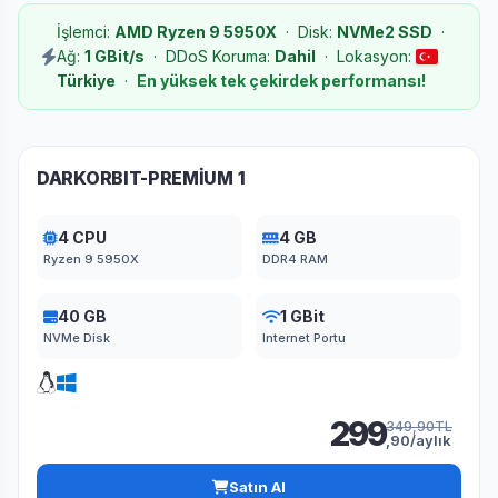
İşlemci:
AMD Ryzen 9 5950X
· Disk:
NVMe2 SSD
·
Ağ:
1 GBit/s
· DDoS Koruma:
Dahil
· Lokasyon:
Türkiye
·
En yüksek tek çekirdek performansı!
DARKORBIT-PREMİUM 1
4 CPU
4 GB
Ryzen 9 5950X
DDR4 RAM
40 GB
1 GBit
NVMe Disk
Internet Portu
299
349,90TL
,90/aylık
Satın Al