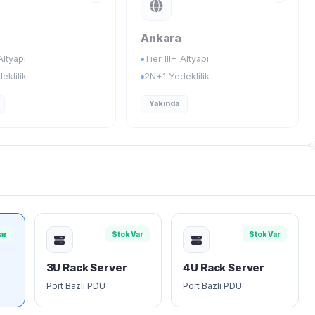
Ankara
Altyapı
Tier III+ Altyapı
eklilik
2N+1 Yedeklilik
Yakında
ar
Stok Var
Stok Var
3U Rack Server
4U Rack Server
Port Bazlı PDU
Port Bazlı PDU