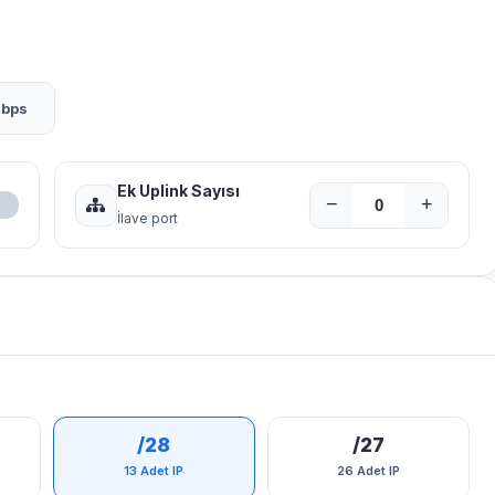
Gbps
Ek Uplink Sayısı
−
+
İlave port
/28
/27
13 Adet IP
26 Adet IP