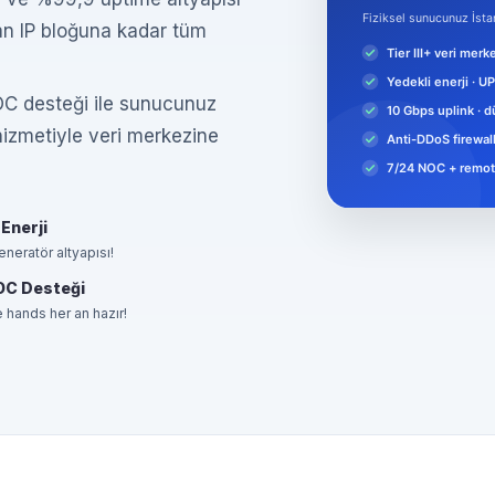
dan IP bloğuna kadar tüm
OC desteği ile sunucunuz
izmetiyle veri merkezine
 Enerji
eneratör altyapısı!
OC Desteği
hands her an hazır!