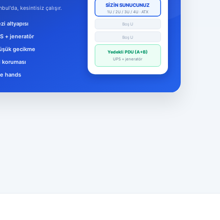
Hesabınızı kurtarın
Destek Talebi Aç
Bize ulaşın