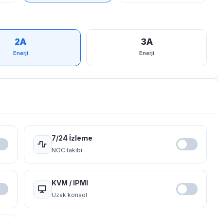
2A
3A
Enerji
Enerji
7/24 İzleme
NOC takibi
KVM / IPMI
Uzak konsol