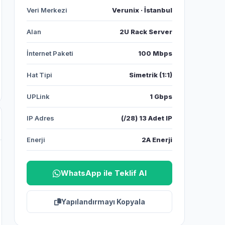
Veri Merkezi
Verunix · İstanbul
Alan
2U Rack Server
İnternet Paketi
100 Mbps
Hat Tipi
Simetrik (1:1)
UPLink
1 Gbps
IP Adres
(/28) 13 Adet IP
Enerji
2A Enerji
WhatsApp ile Teklif Al
Yapılandırmayı Kopyala