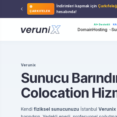
İndirimleri kapmak için
Çarkıfeleğ
ÇARKIFELEK
hesabında!
AI+ Destekli
KA
Domain
Hosting
Su
Verunix
Sunucu Barındı
Colocation Hiz
Kendi
fiziksel sunucunuzu
İstanbul
Verunix
barındırın. Yedekli enerji, profesyonel soğut