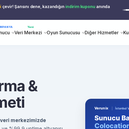
i
çevir! Şansını dene, kazandığın
indirim kuponu
anında
MPANYA
Yeni
nucu
Veri Merkezi
Oyun Sunucusu
Diğer Hizmetler
Ku
rma &
meti
 veri merkezimizde
ma ve %99,9 uptime altyapısı