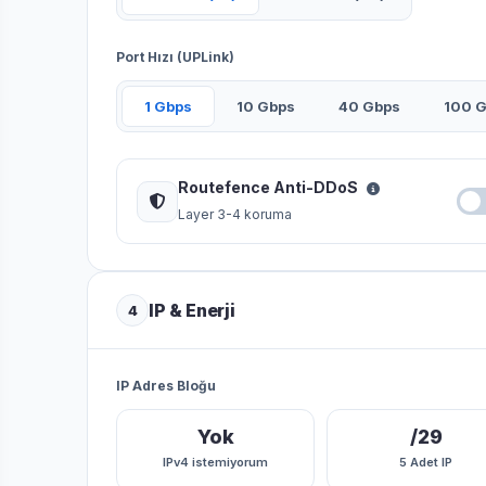
Port Hızı (UPLink)
1 Gbps
10 Gbps
40 Gbps
100 
Routefence Anti-DDoS
Layer 3-4 koruma
IP & Enerji
4
IP Adres Bloğu
Yok
/29
IPv4 istemiyorum
5 Adet IP