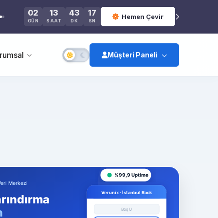
02
13
43
17
Hemen Çevir
GÜN
SAAT
DK
SN
rumsal
Müşteri Paneli
Giriş Yap
Kayıt Ol
Şifremi Unuttum