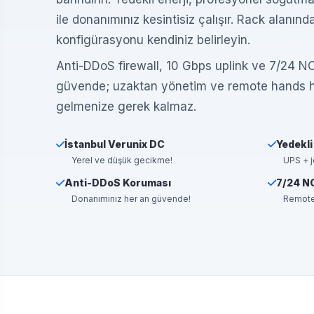
ile donanımınız kesintisiz çalışır. Rack alanın
konfigürasyonu kendiniz belirleyin.
Anti-DDoS firewall, 10 Gbps uplink ve 7/24 N
güvende; uzaktan yönetim ve remote hands h
gelmenize gerek kalmaz.
İstanbul Verunix DC
Yedekli
Yerel ve düşük gecikme!
UPS + j
Anti-DDoS Koruması
7/24 N
Donanımınız her an güvende!
Remote 