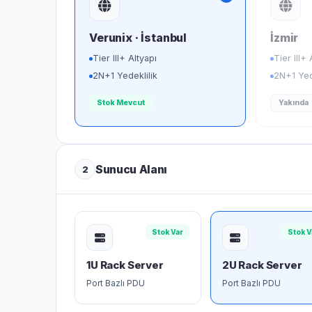
Verunix · İstanbul
İzmir
Tier III+ Altyapı
Tier III+ 
2N+1 Yedeklilik
2N+1 Yed
Stok Mevcut
Yakında
Sunucu Alanı
2
Stok Var
Stok V
1U Rack Server
2U Rack Server
Port Bazlı PDU
Port Bazlı PDU