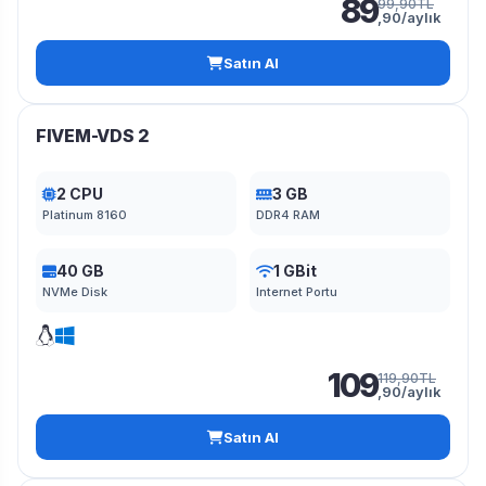
89
99,90TL
,90/aylık
Satın Al
FIVEM-VDS 2
2 CPU
3 GB
Platinum 8160
DDR4 RAM
40 GB
1 GBit
NVMe Disk
Internet Portu
109
119,90TL
,90/aylık
Satın Al