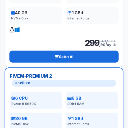
40 GB
1 GBit
NVMe Disk
Internet Portu
299
349,90TL
,90/aylık
Satın Al
FIVEM-PREMIUM 2
POPÜLER
6 CPU
8 GB
Ryzen 9 5950X
DDR4 RAM
80 GB
1 GBit
NVMe Disk
Internet Portu