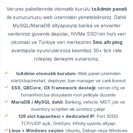
Verunix paketlerinde otomatik kurulu
txAdmin paneli
ile sunucunuzu web üzerinden yönetebilirsiniz. Dahili
MySQL/MariaDB altyapısıyla banka ve envanter
verilerinizi güvenle depolar, NVMe SSD'nin hızlı veri
okuması ve Türkiye veri merkezinin
5ms altı ping
avantajıyla oyuncularınıza kesintisiz 30+ tick rate
roleplay deneyimi sunarsınız.
txAdmin otomatik kurulum:
Web panel üzerinden
start/stop/restart, deployer, ban manager ve canlı konsol
ESX, QBCore, OX framework desteği:
server.cfg ve
fxmanifest.lua dosyalarını root yetkiyle düzenle
MariaDB / MySQL dahil:
Banking, vehicle, MDT, job ve
inventory scriptleri ek ücretsiz çalışır
128 slot kapasitesi + dedicated IP:
Port 30120
TCP/UDP açık, OneSync Infinity uyumlu altyapı
Linux + Windows seçimi:
Ubuntu, Debian veya Windows