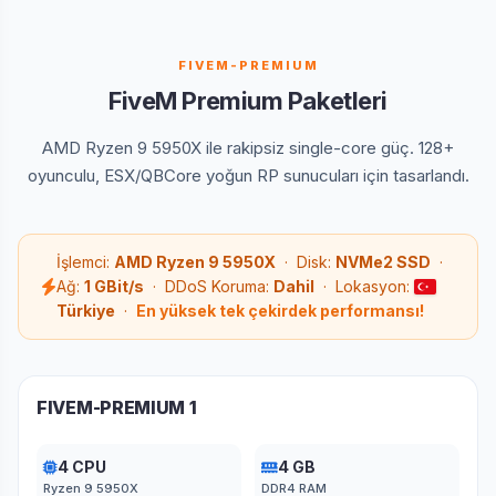
FIVEM-PREMIUM
FiveM Premium Paketleri
AMD Ryzen 9 5950X ile rakipsiz single-core güç. 128+
oyunculu, ESX/QBCore yoğun RP sunucuları için tasarlandı.
İşlemci:
AMD Ryzen 9 5950X
· Disk:
NVMe2 SSD
·
Ağ:
1 GBit/s
· DDoS Koruma:
Dahil
· Lokasyon:
Türkiye
·
En yüksek tek çekirdek performansı!
FIVEM-PREMIUM 1
4 CPU
4 GB
Ryzen 9 5950X
DDR4 RAM