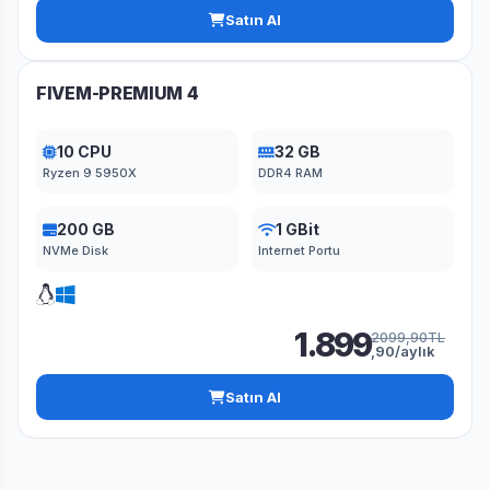
Satın Al
FIVEM-PREMIUM 4
10 CPU
32 GB
Ryzen 9 5950X
DDR4 RAM
200 GB
1 GBit
NVMe Disk
Internet Portu
1.899
2099,90TL
,90/aylık
Satın Al