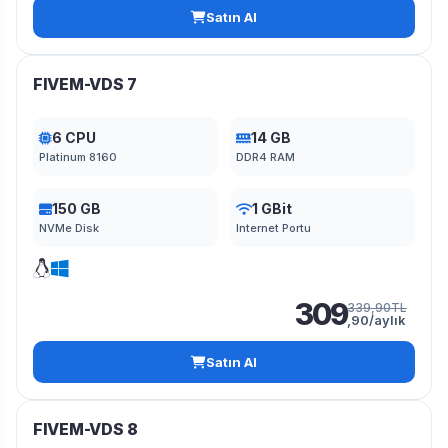
Satın Al
FIVEM-VDS 7
6 CPU
14 GB
Platinum 8160
DDR4 RAM
150 GB
1 GBit
NVMe Disk
Internet Portu
309
339,90TL
,90/aylık
Satın Al
FIVEM-VDS 8