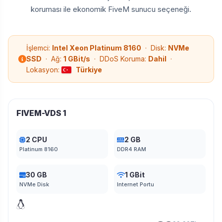
koruması ile ekonomik FiveM sunucu seçeneği.
İşlemci:
Intel Xeon Platinum 8160
· Disk:
NVMe
SSD
· Ağ:
1 GBit/s
· DDoS Koruma:
Dahil
·
Lokasyon:
Türkiye
FIVEM-VDS 1
2 CPU
2 GB
Platinum 8160
DDR4 RAM
30 GB
1 GBit
NVMe Disk
Internet Portu