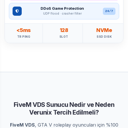
DDoS Game Protection
24/7
UDP flood · crasher filter
<5ms
128
NVMe
TR PING
SLOT
SSD DISK
FiveM VDS Sunucu Nedir ve Neden
Verunix Tercih Edilmeli?
FiveM VDS
, GTA V roleplay oyuncuları için %100