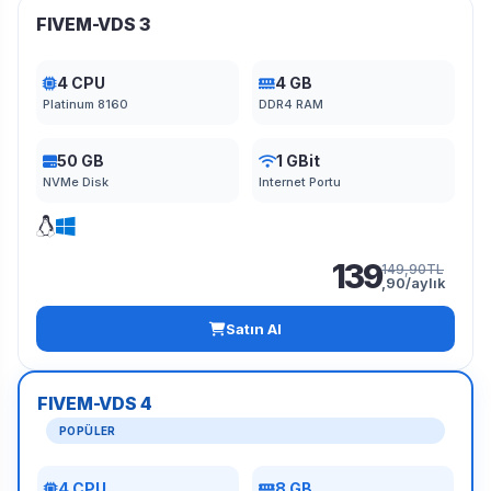
FIVEM-VDS 3
4 CPU
4 GB
Platinum 8160
DDR4 RAM
50 GB
1 GBit
NVMe Disk
Internet Portu
139
149,90TL
,90/aylık
Satın Al
FIVEM-VDS 4
POPÜLER
4 CPU
8 GB