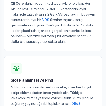
QBCore
daha modern kod tabanıyla öne çıkar. Her
ikisi de MySQL/MariaDB ister — veritabanını aynı
makinede tutacaksanız 2 GB RAM payı ayırın, büyüyen
sunucularda ayrı bir
VDS
üzerine taşımak sorgu
gecikmelerini düşürür. OneSync Infinity ile 2048 slota
kadar çıkabilirsiniz; ancak gerçek sınırı script kalitesi
belirler — optimize edilmemiş bir envanter scripti 64
slotta bile sunucuyu diz çöktürebilir.
Slot Planlaması ve Ping
Artifacts sürümünü düzenli güncelleyin ve her büyük
script eklemesinden önce yedek alın. Türkiye
lokasyonumuz sayesinde oyuncularınız <5ms ping ile
bağlanır; yayıncı ağırlıklı topluluklar için
DDoS