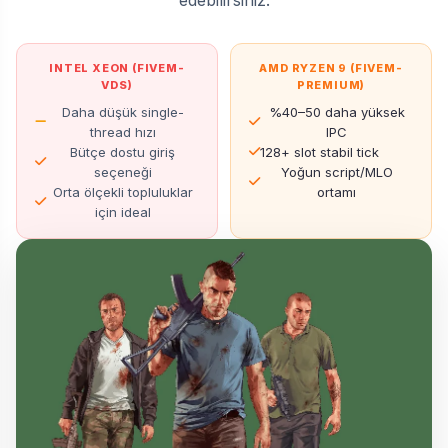
INTEL XEON (FIVEM-
AMD RYZEN 9 (FIVEM-
VDS)
PREMIUM)
Daha düşük single-
%40–50 daha yüksek
thread hızı
IPC
Bütçe dostu giriş
128+ slot stabil tick
seçeneği
Yoğun script/MLO
Orta ölçekli topluluklar
ortamı
için ideal