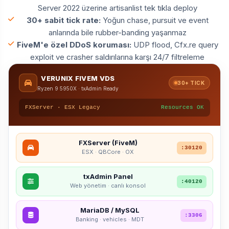
Server 2022 üzerine artisanlist tek tıkla deploy
30+ sabit tick rate:
Yoğun chase, pursuit ve event
anlarında bile rubber-banding yaşanmaz
FiveM'e özel DDoS koruması:
UDP flood, Cfx.re query
exploit ve crasher saldırılarına karşı 24/7 filtreleme
VERUNIX FIVEM VDS
30+ TICK
Ryzen 9 5950X · txAdmin Ready
FXServer · ESX Legacy
Resources OK
FXServer (FiveM)
:30120
ESX · QBCore · OX
txAdmin Panel
:40120
Web yönetim · canlı konsol
MariaDB / MySQL
:3306
Banking · vehicles · MDT