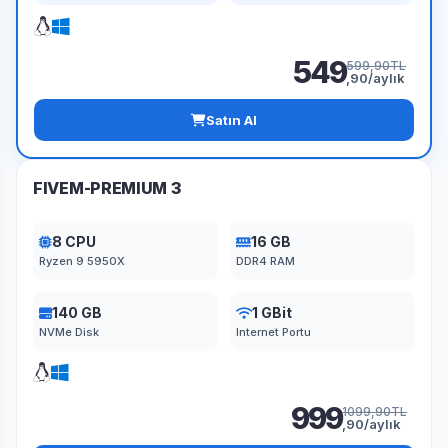
549
599,90TL
,90/aylık
Satın Al
FIVEM-PREMIUM 3
8 CPU
16 GB
Ryzen 9 5950X
DDR4 RAM
140 GB
1 GBit
NVMe Disk
Internet Portu
999
1099,90TL
,90/aylık