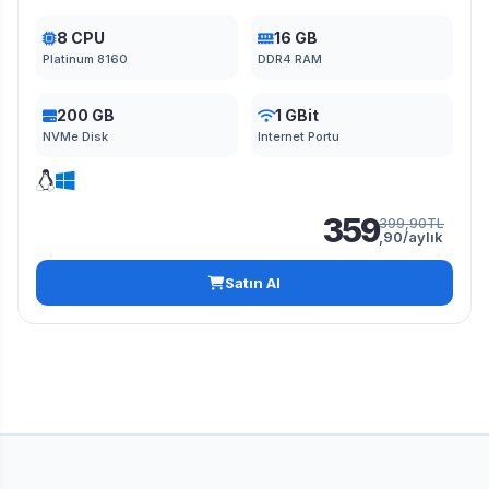
8 CPU
16 GB
Platinum 8160
DDR4 RAM
200 GB
1 GBit
NVMe Disk
Internet Portu
359
399,90TL
,90/aylık
Satın Al