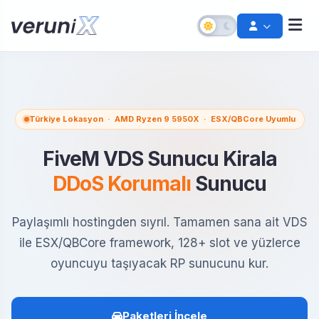
Türkiye Lokasyon · AMD Ryzen 9 5950X · ESX/QBCore Uyumlu
FiveM VDS Sunucu Kirala
DDoS Korumalı
Sunucu
Paylaşımlı hostingden sıyrıl. Tamamen sana ait VDS
Şifremi Unuttum
ile ESX/QBCore framework, 128+ slot ve yüzlerce
Hesabınızı kurtarın
oyuncuyu taşıyacak RP sunucunu kur.
Destek Talebi Aç
Bize ulaşın
Paketleri İncele