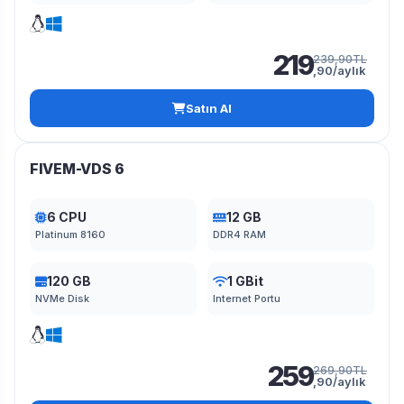
219
239,90TL
,90/aylık
Satın Al
FIVEM-VDS 6
6 CPU
12 GB
Platinum 8160
DDR4 RAM
120 GB
1 GBit
NVMe Disk
Internet Portu
259
269,90TL
,90/aylık