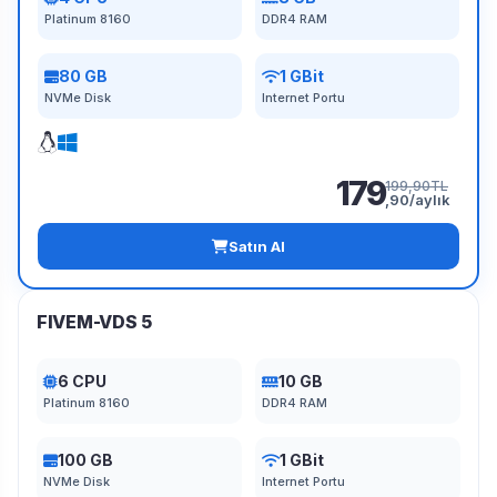
Platinum 8160
DDR4 RAM
80 GB
1 GBit
NVMe Disk
Internet Portu
179
199,90TL
,90/aylık
Satın Al
FIVEM-VDS 5
6 CPU
10 GB
Platinum 8160
DDR4 RAM
100 GB
1 GBit
NVMe Disk
Internet Portu