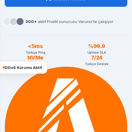
300+
aktif FiveM sunucusu Verunix'te çalışıyor
<5ms
%99.9
Türkiye Ping
Uptime SLA
NVMe
7/24
SSD Altyapı
Türkçe Destek
DDoS Koruma Aktif