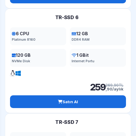
TR-SSD 6
6 CPU
12 GB
Platinum 8160
DDR4 RAM
120 GB
1 GBit
NVMe Disk
Internet Portu
259
269,90TL
,90/aylık
Satın Al
TR-SSD 7