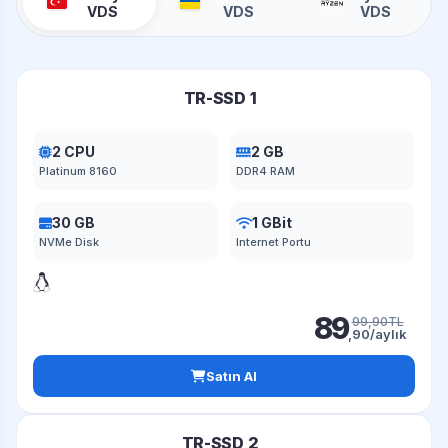
VDS
VDS
VDS
TR-SSD 1
2 CPU
2 GB
Platinum 8160
DDR4 RAM
30 GB
1 GBit
NVMe Disk
Internet Portu
89
99,90TL
,90/aylık
Satın Al
TR-SSD 2