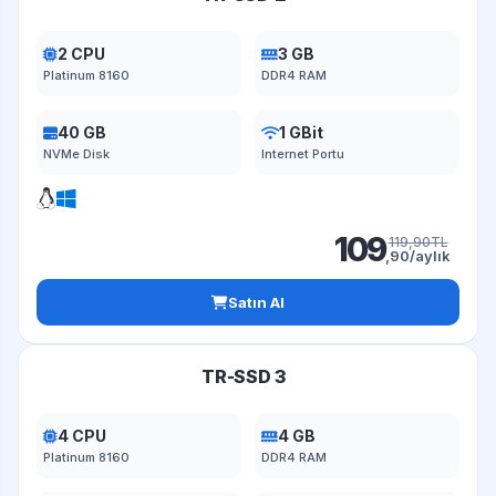
2 CPU
3 GB
Platinum 8160
DDR4 RAM
40 GB
1 GBit
NVMe Disk
Internet Portu
109
119,90TL
,90/aylık
Satın Al
TR-SSD 3
4 CPU
4 GB
Platinum 8160
DDR4 RAM