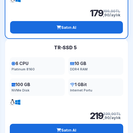
179
199,90TL
,90/aylık
Satın Al
TR-SSD 5
6 CPU
10 GB
Platinum 8160
DDR4 RAM
100 GB
1 GBit
NVMe Disk
Internet Portu
219
239,90TL
,90/aylık
Satın Al