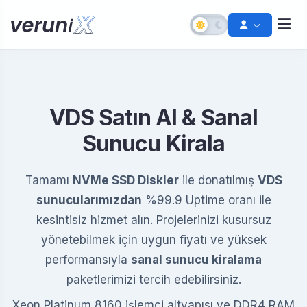
VDS Satın Al & Sanal
Sunucu Kirala
Tamamı
NVMe SSD Diskler
ile donatılmış
VDS
sunucularımızdan
%99.9 Uptime oranı ile
kesintisiz hizmet alın. Projelerinizi kusursuz
Şifremi Unuttum
yönetebilmek için uygun fiyatı ve yüksek
Hesabınızı kurtarın
performansıyla
sanal sunucu kiralama
Destek Talebi Aç
Bize ulaşın
paketlerimizi tercih edebilirsiniz.
Xeon Platinum 8160 işlemci altyapısı ve DDR4 RAM