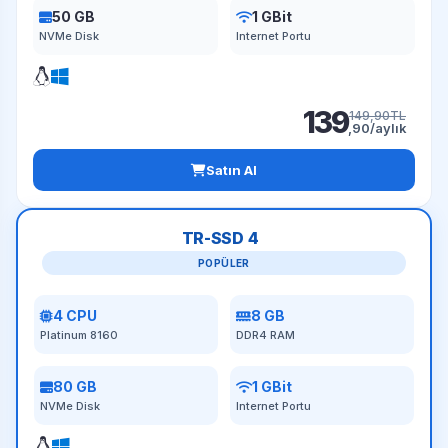
50 GB
1 GBit
NVMe Disk
Internet Portu
139
149,90TL
,90/aylık
Satın Al
TR-SSD 4
POPÜLER
4 CPU
8 GB
Platinum 8160
DDR4 RAM
80 GB
1 GBit
NVMe Disk
Internet Portu