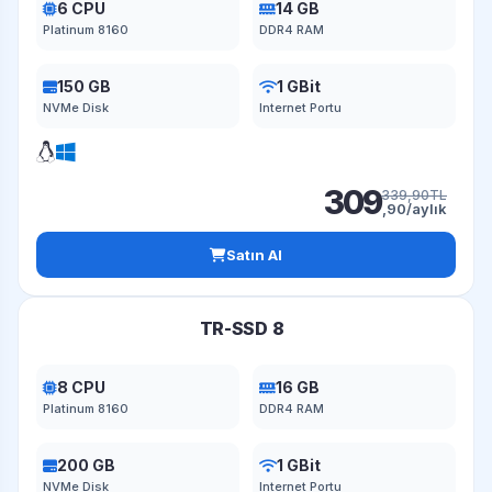
6 CPU
14 GB
Platinum 8160
DDR4 RAM
150 GB
1 GBit
NVMe Disk
Internet Portu
309
339,90TL
,90/aylık
Satın Al
TR-SSD 8
8 CPU
16 GB
Platinum 8160
DDR4 RAM
200 GB
1 GBit
NVMe Disk
Internet Portu