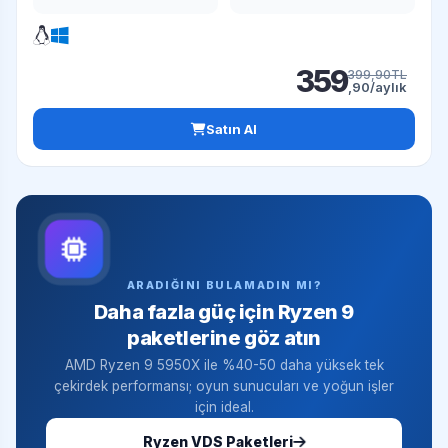
359
399,90TL
,90/aylık
Satın Al
ARADIĞINI BULAMADIN MI?
Daha fazla güç için Ryzen 9
paketlerine göz atın
AMD Ryzen 9 5950X ile %40-50 daha yüksek tek
çekirdek performansı; oyun sunucuları ve yoğun işler
için ideal.
Ryzen VDS Paketleri