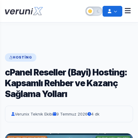
HOSTING
cPanel Reseller (Bayi) Hosting:
Kapsamlı Rehber ve Kazanç
Sağlama Yolları
Şifremi Unuttum
Hesabınızı kurtarın
Verunix Teknik Ekibi
9 Temmuz 2026
4 dk
Destek Talebi Aç
Bize ulaşın