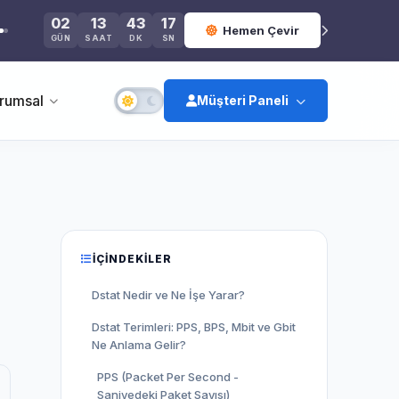
02
13
43
17
Hemen Çevir
GÜN
SAAT
DK
SN
rumsal
Müşteri Paneli
İÇINDEKILER
Giriş Yap
Dstat Nedir ve Ne İşe Yarar?
Kayıt Ol
Dstat Terimleri: PPS, BPS, Mbit ve Gbit
Ne Anlama Gelir?
PPS (Packet Per Second -
Şifremi Unuttum
Saniyedeki Paket Sayısı)