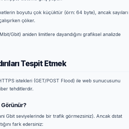
etlerin boyutu çok küçüktür (örn: 64 byte), ancak sayıları
çalışırken çöker.
Mbit/Gbit) aniden limitlere dayandığını grafiksel analizde
dırıları Tespit Etmek
/HTTPS istekleri (GET/POST Flood) ile web sunucusunu
ber tehditlerdir.
ıl Görünür?
ani Gbit seviyelerinde bir trafik görmezsiniz). Ancak dstat
ığını fark edersiniz: