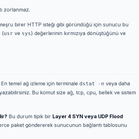
ı zorlanmaz.
meşru birer HTTP isteği gibi göründüğü için sunucu bu
 (
ve
) değerlerinin kırmızıya dönüştüğünü ve
usr
sys
En temel ağ izleme için terminale
veya daha
dstat -n
zabilirsiniz. Bu komut size ağ, tcp, cpu, bellek ve sistem
ir?
Bu durum tipik bir
Layer 4 SYN veya UDP Flood
binlerce paket göndererek sunucunun bağlantı tablosunu