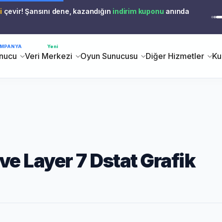
i
çevir! Şansını dene, kazandığın
indirim kuponu
anında
MPANYA
Yeni
nucu
Veri Merkezi
Oyun Sunucusu
Diğer Hizmetler
Ku
ve Layer 7 Dstat Grafik