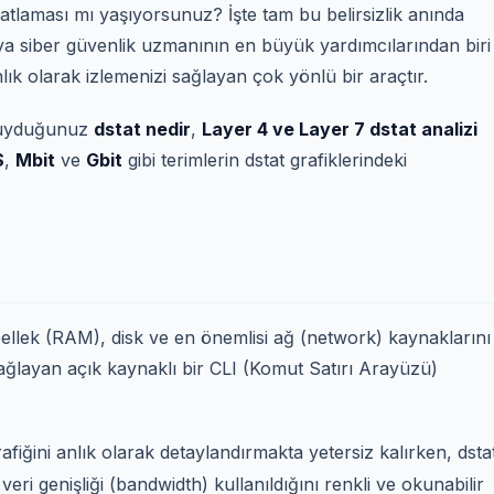
 patlaması mı yaşıyorsunuz? İşte tam bu belirsizlik anında
veya siber güvenlik uzmanının en büyük yardımcılarından biri
lık olarak izlemenizi sağlayan çok yönlü bir araçtır.
 duyduğunuz
dstat nedir
,
Layer 4 ve Layer 7 dstat analizi
S
,
Mbit
ve
Gbit
gibi terimlerin dstat grafiklerindeki
 bellek (RAM), disk ve en önemlisi ağ (network) kaynaklarını
ağlayan açık kaynaklı bir CLI (Komut Satırı Arayüzü)
rafiğini anlık olarak detaylandırmakta yetersiz kalırken, dsta
eri genişliği (bandwidth) kullanıldığını renkli ve okunabilir