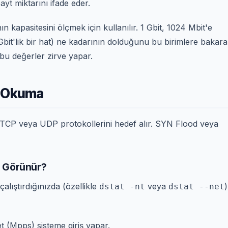
yt miktarını ifade eder.
n kapasitesini ölçmek için kullanılır. 1 Gbit, 1024 Mbit'e
0 Gbit'lik bir hat) ne kadarının dolduğunu bu birimlere bakar
 bu değerler zirve yapar.
k Okuma
 TCP veya UDP protokollerini hedef alır. SYN Flood veya
ıl Görünür?
alıştırdığınızda (özellikle
veya
)
dstat -nt
dstat --net
 (Mpps) sisteme giriş yapar.