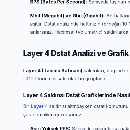
BPS (Bytes Per Second):
Saniyede taşınan ba
Mbit (Megabit) ve Gbit (Gigabit):
Ağ hatlarını
eşittir. Dstat analizinde hattınızın (örneğin 1
anlarsınız. Hacimsel (Volumetric) saldırılarda
Layer 4 Dstat Analizi ve Grafi
Layer 4 (Taşıma Katmanı)
saldırıları, doğrudan
UDP Flood gibi saldırılar bu gruptadır.
Layer 4 Saldırısı Dstat Grafiklerinde Nas
Bir
Layer 4
saldırısı altındayken dstat komutunu ç
şu anomalileri görürsünüz:
Aşırı Yüksek PPS:
Saniyede milyonlarca paket