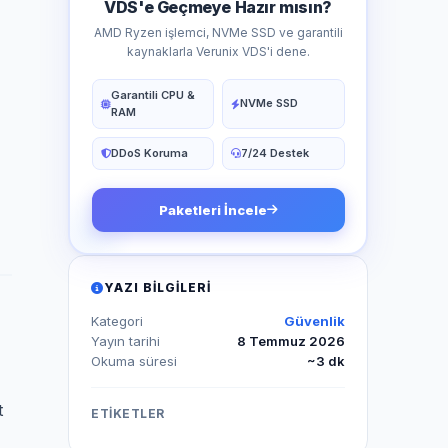
VDS'e Geçmeye Hazır mısın?
AMD Ryzen işlemci, NVMe SSD ve garantili
kaynaklarla Verunix VDS'i dene.
Garantili CPU &
NVMe SSD
RAM
DDoS Koruma
7/24 Destek
Paketleri İncele
YAZI BILGILERI
Kategori
Güvenlik
Yayın tarihi
8 Temmuz 2026
Okuma süresi
~3 dk
t
ETİKETLER