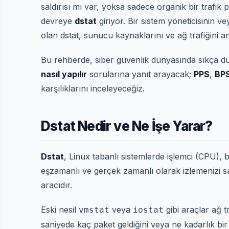
saldırısı mı var, yoksa sadece organik bir trafik
devreye
dstat
giriyor. Bir sistem yöneticisinin 
olan dstat, sunucu kaynaklarını ve ağ trafiğini an
Bu rehberde, siber güvenlik dünyasında sıkça
nasıl yapılır
sorularına yanıt arayacak;
PPS
,
BP
karşılıklarını inceleyeceğiz.
Dstat Nedir ve Ne İşe Yarar?
Dstat
, Linux tabanlı sistemlerde işlemci (CPU),
eşzamanlı ve gerçek zamanlı olarak izlemenizi s
aracıdır.
Eski nesil
veya
gibi araçlar ağ t
vmstat
iostat
saniyede kaç paket geldiğini veya ne kadarlık bir v