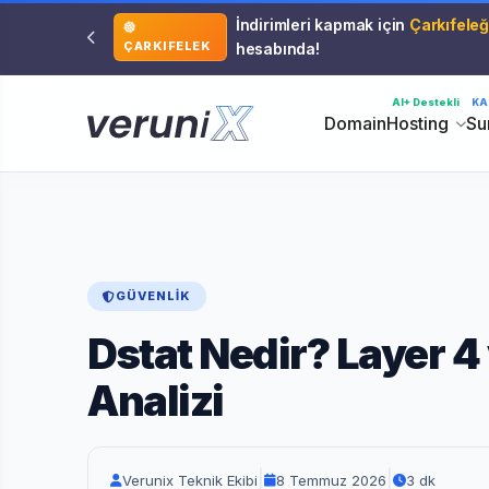
İndirimleri kapmak için
Çarkıfeleğ
ÇARKIFELEK
hesabında!
AI+ Destekli
KA
Domain
Hosting
Su
GÜVENLIK
Dstat Nedir? Layer 4 
Analizi
|
|
Verunix Teknik Ekibi
8 Temmuz 2026
3 dk