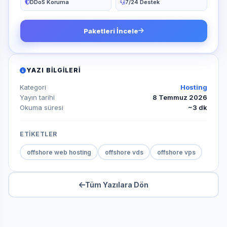
DDoS Koruma
7/24 Destek
Paketleri İncele
YAZI BILGILERI
Kategori
Hosting
Yayın tarihi
8 Temmuz 2026
Okuma süresi
~3 dk
ETİKETLER
offshore web hosting
offshore vds
offshore vps
Tüm Yazılara Dön