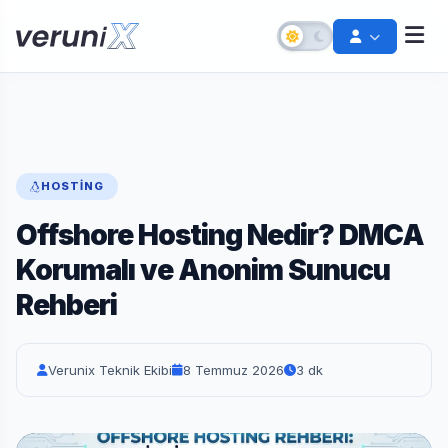
HOSTING
Offshore Hosting Nedir? DMCA
Korumalı ve Anonim Sunucu
Rehberi
Şifremi Unuttum
Hesabınızı kurtarın
Verunix Teknik Ekibi
8 Temmuz 2026
3 dk
Destek Talebi Aç
Bize ulaşın