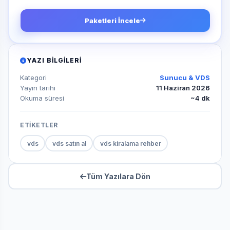
Paketleri İncele
YAZI BILGILERI
Kategori
Sunucu & VDS
Yayın tarihi
11 Haziran 2026
Okuma süresi
~4 dk
ETİKETLER
vds
vds satın al
vds kiralama rehber
Tüm Yazılara Dön