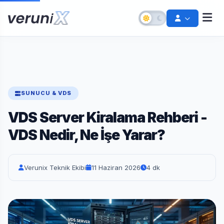
SUNUCU & VDS
VDS Server Kiralama Rehberi -
VDS Nedir, Ne İşe Yarar?
Şifremi Unuttum
Verunix Teknik Ekibi
11 Haziran 2026
4 dk
Hesabınızı kurtarın
Destek Talebi Aç
Bize ulaşın