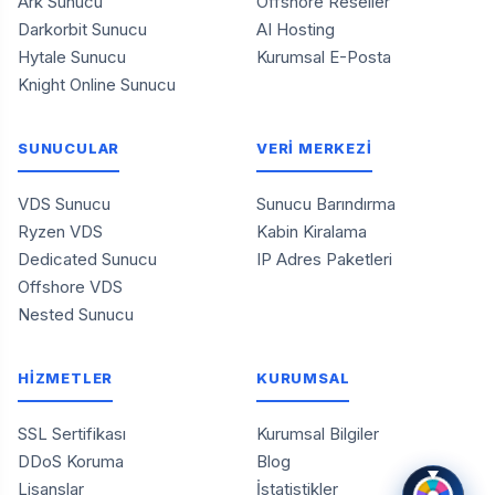
Ark Sunucu
Offshore Reseller
Darkorbit Sunucu
AI Hosting
Hytale Sunucu
Kurumsal E-Posta
Knight Online Sunucu
SUNUCULAR
VERİ MERKEZİ
VDS Sunucu
Sunucu Barındırma
Ryzen VDS
Kabin Kiralama
Dedicated Sunucu
IP Adres Paketleri
Offshore VDS
Nested Sunucu
HİZMETLER
KURUMSAL
SSL Sertifikası
Kurumsal Bilgiler
DDoS Koruma
Blog
Lisanslar
İstatistikler